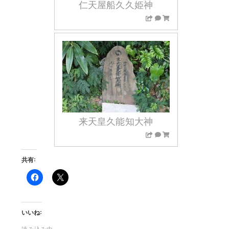
仁天屋船久久姫神
来天皇久能知大神
共有:
F
ク
a
リ
c
ッ
e
ク
b
し
いいね:
o
て
o
X