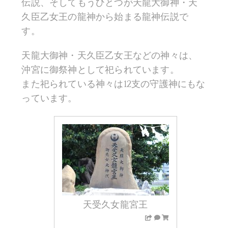
伝説、そしてもうひとつが天龍大御神・天
久臣乙女王の龍神から始まる龍神伝説で
す。
天龍大御神・天久臣乙女王などの神々は、
沖宮に御祭神として祀られています。
また祀られている神々は12支の守護神にもな
っています。
天受久女龍宮王