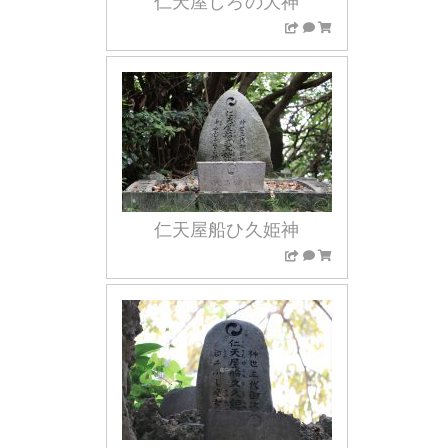
仁天屋しろの大神
仁天屋船ひ久姫神