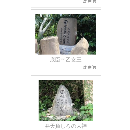
底臣幸乙女王
弁天負しろの大神