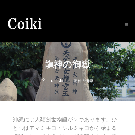
龍神の御嶽
>
List Album
>
龍神の御嶽
沖縄には人類創世物語が２つあります。ひ
とつはアマミキヨ・シルミキヨから始まる