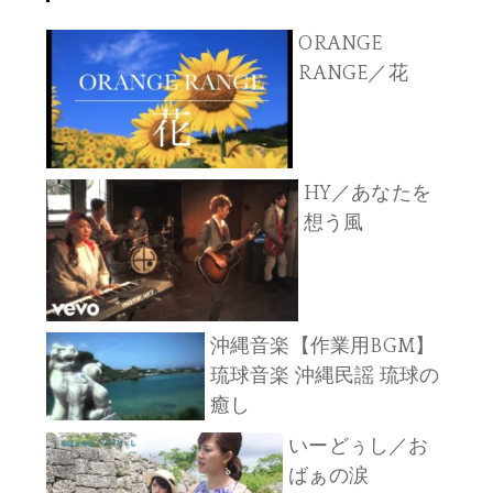
ORANGE
RANGE／花
HY／あなたを
想う風
沖縄音楽【作業用BGM】
琉球音楽 沖縄民謡 琉球の
癒し
いーどぅし／お
ばぁの涙