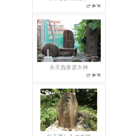
弁天負泰彦大神